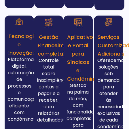
Tecnologia
Gestão
Aplicativo
Serviços
e
Financeira
e Portal
Customiza
Inovação:
completa:
para
Adicionais:
Plataforma
Controle
Oferecemos
Síndicos
digital,
total
soluções
e
automação
sobre
sob
Condôminos:
de
inadimplência,
demanda
Gestão
processos
contas a
para
na palma
e
pagar e a
atender
da mão,
comunicação
receber,
às
com
eficiente
com
necessidades
funcionalidades
com
relatórios
exclusivas
completas
condôminos.
detalhados.
de cada
para
condomínio.