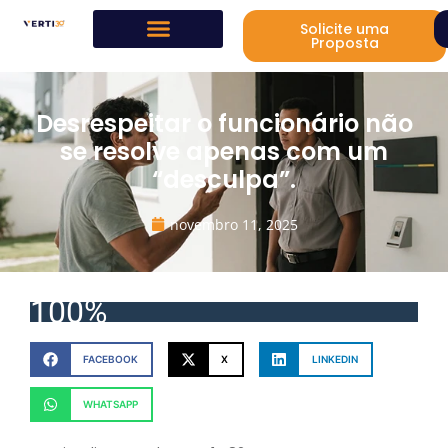
Solicite uma
Proposta
Desrespeitar o funcionário não
se resolve apenas com um
“desculpa”.
novembro 11, 2025
100%
FACEBOOK
X
LINKEDIN
WHATSAPP