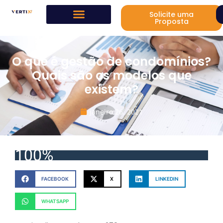
Solicite uma
Proposta
O que é gestão de condomínios?
Quais são os modelos que
existem?
janeiro 26, 2021
100%
FACEBOOK
X
LINKEDIN
WHATSAPP