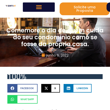
Solicite uma
Proposta
Comemore o dia de quem cuida
do seu condomínio como se
fosse da própria casa.
junho 9, 2022
100%
FACEBOOK
X
LINKEDIN
WHATSAPP