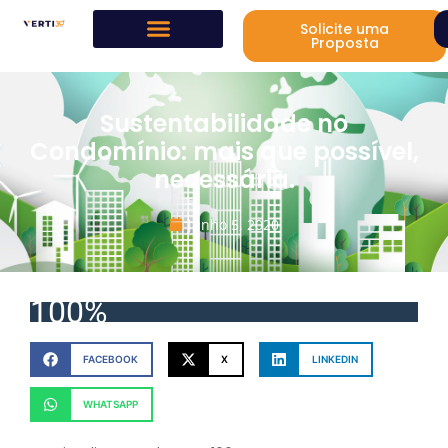
Solicite uma
Proposta
Sustentabilidade no
Condomínio: mais que possível,
necessária.
junho 5, 2020
100%
FACEBOOK
X
LINKEDIN
WHATSAPP